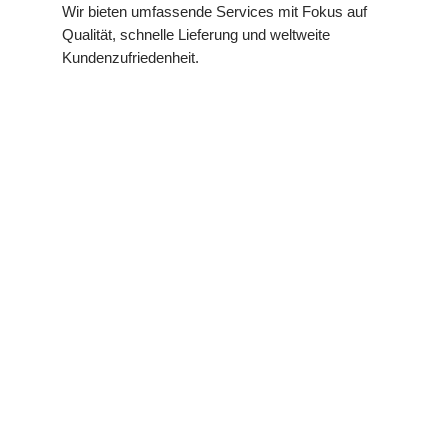
Wir bieten umfassende Services mit Fokus auf
Qualität, schnelle Lieferung und weltweite
Kundenzufriedenheit.
Lagerüberbestandsmanagement
Unsere Lösung garantiert effiziente
Bestandskontrolle und nachhaltige Kostensenkung
für Ihr Unternehmen.
Lieferengpass-Unterstützung
Wir sorgen für schnelle Verfügbarkeit kritischer
Komponenten in herausfordernden Märkten.